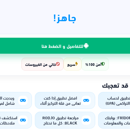
جاهز!
للتفاصيل و الضغط هنا
آمن 100%
سريع
خالي من الفيروسات
 قد تعجبك
طبيق لحساب
افضل تطبيق اِذا كنت
ويدجت ال
راكمي (GPA)
تعاني من قلة التركيز أثناء
شامل لمو
الدراسة
وا
تطبيق FRIDOK: بوابتك
مراجعة تطبيق RODJO
مات والمعلومات
BLACK: كل ما تحتاج
ملاحظات 
 الجزائر
معرفته عن تجربة
لتسهيل تن