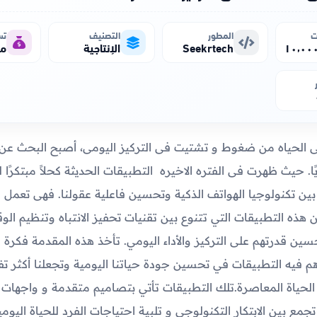
ت
المطور
التصنيف
تس
Seekrtech
الإنتاجية
مج
لحياه من ضغوط و تشتيت فى التركيز اليومى، أصبح البحث عن 
ويًا. حيث ظهرت فى الفتره الاخيره التطبيقات الحديثة كحلاً مبتكرًا ل
ين تكنولوجيا الهواتف الذكية وتحسين فاعلية عقولنا. فهى تعمل 
ذه التطبيقات التي تتنوع بين تقنيات تحفيز الانتباه وتنظيم الوق
ن قدرتهم على التركيز والأداء اليومي. تأخذ هذه المقدمة فكرة 
هم فيه التطبيقات في تحسين جودة حياتنا اليومية وتجعلنا أكثر تف
الحياة المعاصرة.تلك التطبيقات تأتي بتصاميم متقدمة و واجها
جمع بين الابتكار التكنولوجي و تلبية احتياجات الفرد للحياة اليومي