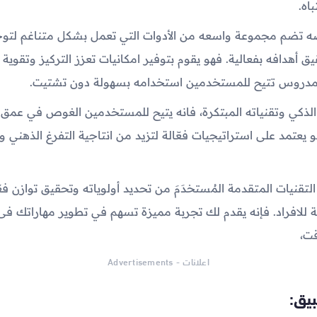
اه.
تضم مجموعة واسعه من الأدوات التي تعمل بشكل متناغم لتوج
ق أهدافه بفعالية. فهو يقوم بتوفير امكانيات تعزز التركيز وتقوية ال
دروس تتيح للمستخدمين استخدامه بسهولة دون تشتيت.
ذكي وتقنياته المبتكرة، فانه يتيح للمستخدمين الغوص في عمق
يعتمد على استراتيجيات فعّالة لتزيد من انتاجية التفرغ الذهني و
تقنيات المتقدمة المُستخدَمَ من تحديد أولوياته وتحقيق توازن فع
ية للافراد. فإنه يقدم لك تجربة مميزة تسهم في تطوير مهاراتك فى 
قت،
اعلانات - Advertisements
يق: