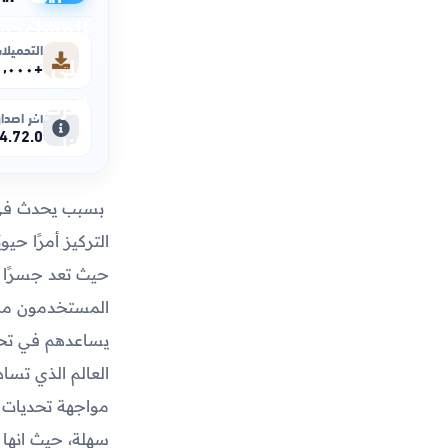
التحميلا
+١٠٬٠٠٠٬٠٠٠
آخر اصدار
4.72.0
بسبب يحدث فى ا
التركيز أمرًا حي
حيث تعد جسرًا ب
المستخدمون من ه
يساعدهم في تحسي
العالم الذي تسا
مواجهة تحديات 
سهلة، حيث انها ت