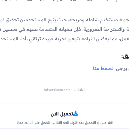
جربة مستخدم شاملة ومريحة، حيث يتيح للمستخدمين تحقيق توا
ية والاستراحة الضرورية. فإن تقنياته المتقدمة تسهم في تحسين فع
لعمل، مما يعكس التزامه بتوفير تجربة فريدة ترتقي بأداء المستخدم
ق:
 يرجى
الضغط هنا
اعلانات - Advertisements
تحميل الآن
انقر على زر التحميل بعد انتهاء العد التنازلي لتحصل على الرابط مجاناً