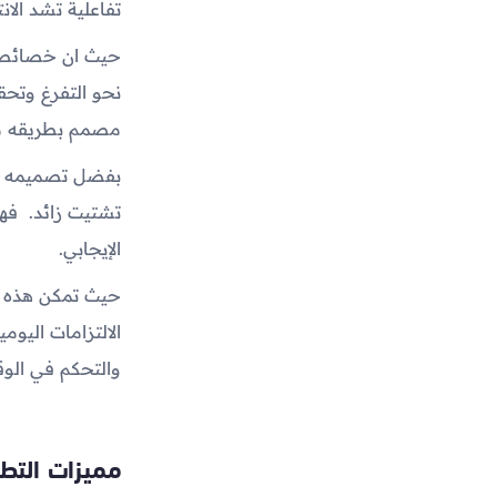
تفاعلية تشد الانتب
حيث ان خصائصه 
نحو التفرغ وتحقي
مصمم بطريقه م
بفضل تصميمه ال
تشتيت زائد. فهو 
الإيجابي.
حيث تمكن هذه ال
الالتزامات اليوم
والتحكم في الو
مميزات التطب