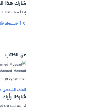
شارك هذا ال
إذا أعجبك هذا ال
X
فيسبوك
و
عن الكاتب
ohamed Mossad
er - programmer
الملف الشخصي
e
شاركنا رأيك
لن يتم نشر بريدك