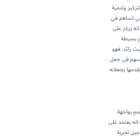
تركيز وتنمية
لتي تساهم في
نه يركز على
م بسيطة
ت زائد. فهو
 يسهم فى جعل
دمها يجعلانه
صمم بواجهة
نه يعتمد على
مين تجربة