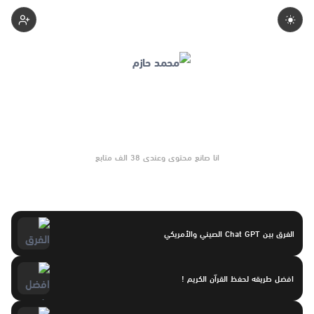
Mohamedhazem
انا صانع محتوى وعندى 38 الف متابع
الفرق بين Chat GPT الصيني والأمريكي
افضل طريقه لحفظ القرآن الكريم !