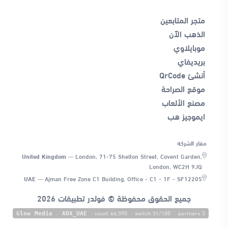
متجر المتابعين
الذهب الآن
موبايلاوي
بريديفاي
أنشئ QrCode
موقع الصراحة
مصنع الألعاب
ايموجيز هب
مقار الشركة
United Kingdom
—
London, 71-75 Shelton Street, Covent Garden,
London, WC2H 9JQ
UAE
—
Ajman Free Zone C1 Building, Office - C1 - 1F - SF12205
جميع الحقوق محفوظة © فولدر تطبيقات 2026
·
· count 66,590
· switch 51/100
· partners 3
Glow Media
ADX_UAE