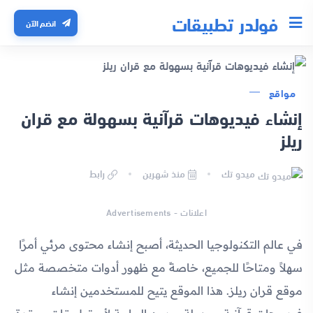
فولدر تطبيقات
انضم الآن
مواقع
إنشاء فيديوهات قرآنية بسهولة مع قران
ريلز
ميدو تك
منذ شهرين
رابط
اعلانات - Advertisements
في عالم التكنولوجيا الحديثة، أصبح إنشاء محتوى مرئي أمرًا
سهلاً ومتاحًا للجميع، خاصةً مع ظهور أدوات متخصصة مثل
موقع قران ريلز. هذا الموقع يتيح للمستخدمين إنشاء