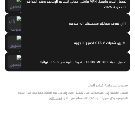
تحميل أسرع وأفضل VPN برازيلي مجاني لتسريع الإنترنت وفتح المواقع
المحجوبة 2025
ازاي تعرف صحابك مسجلينك ايه عندهم
تطبيق شفرات GTA V لجميع الاجهزه
تحميل لعبة PUBG MOBILE - تجربة مثيرة مع شدة لا نهائية
مدعوم من منصة فولدر ألعاب
تسعى منصتنا إلى مساعدتك على تحقيق دخل إضافي عبر الرابط الموجود في النبذة
التعريفية بكل سهولة. يمكنك الانضمام من خلال
انضم الآن
.