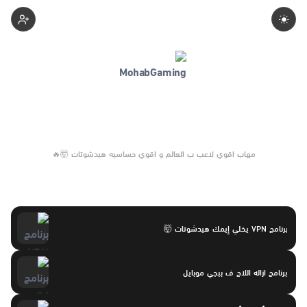
Mohabgaming
مهاب اقوي لاعب ب العالم و اقوي حساسيه هيدشوتات 🤯🔥
برنامج VPN يخلي إيمك هيدشوتات 🤯
برنامج ازاله اللاج ف ببجي موبايل