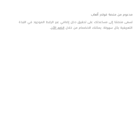
مدعوم من منصة فولدر ألعاب
تسعى منصتنا إلى مساعدتك على تحقيق دخل إضافي عبر الرابط الموجود في النبذة
التعريفية بكل سهولة. يمكنك الانضمام من خلال
انضم الآن
.