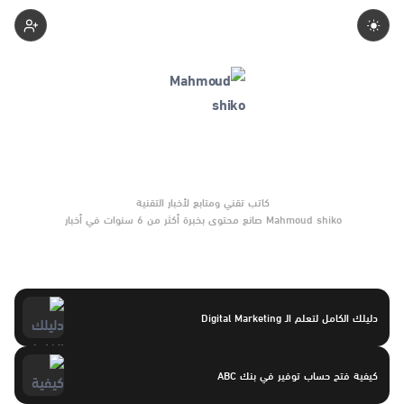
Mahmoudshiko
Mahmoud shiko صانع محتوى بخبرة أكثر من 6 سنوات في أخبار
التقنية والتوجهات الرقمية والأدلة العملية. يركّز على مقارنات واضحة
وتوصيات موثوقة تساعد القرّاء على الاختيار بثقة.
دليلك الكامل لتعلم الـ Digital Marketing
كيفية فتح حساب توفير في بنك ABC