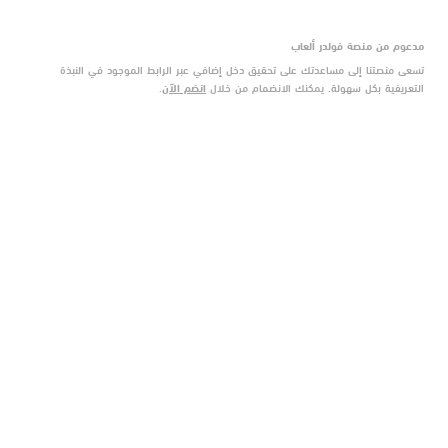
مدعوم من منصة فولدر ألعاب
تسعى منصتنا إلى مساعدتك على تحقيق دخل إضافي عبر الرابط الموجود في النبذة
التعريفية بكل سهولة. يمكنك الانضمام من خلال
انضم الآن
.