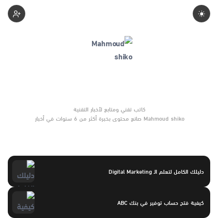
Mahmoudshiko
Mahmoud shiko صانع محتوى بخبرة أكثر من 6 سنوات في أخبار
التقنية والتوجهات الرقمية والأدلة العملية. يركّز على مقارنات واضحة
وتوصيات موثوقة تساعد القرّاء على الاختيار بثقة.
دليلك الكامل لتعلم الـ Digital Marketing
كيفية فتح حساب توفير في بنك ABC