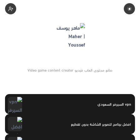
Maheryoussef
صانع محتوى العاب فيديو Video game content creator
vpn السيرفر السعودي
افضل برنامج لتصوير الشاشة بدون تقطيع