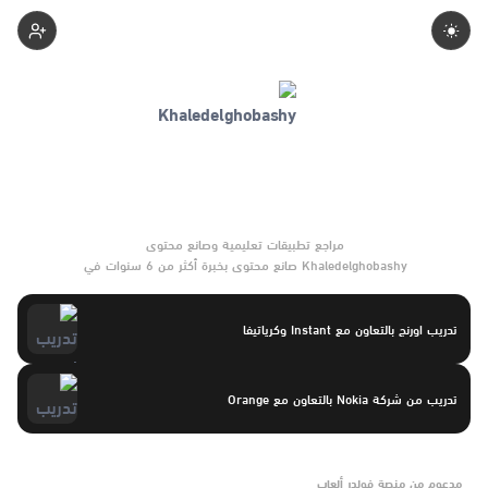
Khaledelghobashy
Khaledelghobashy صانع محتوى بخبرة أكثر من 6 سنوات في
تطبيقات التعلم والأدوات التعليمية. يركّز على مقارنات واضحة وتوصيات
موثوقة تساعد القرّاء على الاختيار بثقة.
تدريب اورنج بالتعاون مع Instant وكرياتيفا
تدريب من شركة Nokia بالتعاون مع Orange
مدعوم من منصة فولدر ألعاب