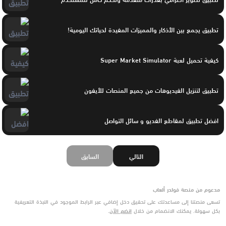
تطبيق يجمع بين الأذكار والمميزات المفيدة لحياتك اليومية!
كيفية تحميل لعبة Super Market Simulator
تطبيق لتنزيل الفيديوهات من جميع المنصات للأيفون
افضل تطبيق لمقاطع الفديو و سائل التواصل
التالي
السابق
مدعوم من منصة فولدر ألعاب
تسعى منصتنا إلى مساعدتك على تحقيق دخل إضافي عبر الرابط الموجود في النبذة التعريفية
بكل سهولة. يمكنك الانضمام من خلال
انضم الآن
.