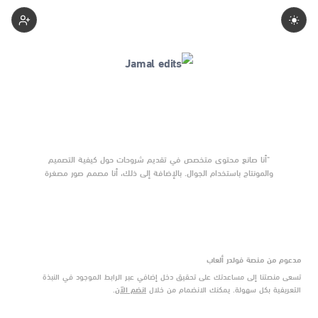
Jamaledits
"أنا صانع محتوى متخصص في تقديم شروحات حول كيفية التصميم
والمونتاج باستخدام الجوال. بالإضافة إلى ذلك، أنا مصمم صور مصغرة
محترف ورسام ديجيتال."
مدعوم من منصة فولدر ألعاب
تسعى منصتنا إلى مساعدتك على تحقيق دخل إضافي عبر الرابط الموجود في النبذة
التعريفية بكل سهولة. يمكنك الانضمام من خلال
انضم الآن
.