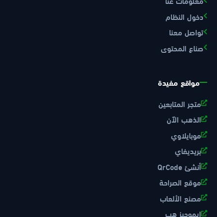
معلومات عنا
دخول النظام
تواصل معنا
صناع المحتوى
مواقع مفيدة
متجر المتابعين
الذهب الآن
موبايلاوي
بريديفاي
أنشئ QrCode
موقع الصراحة
مصنع الألعاب
ايموجيز هب