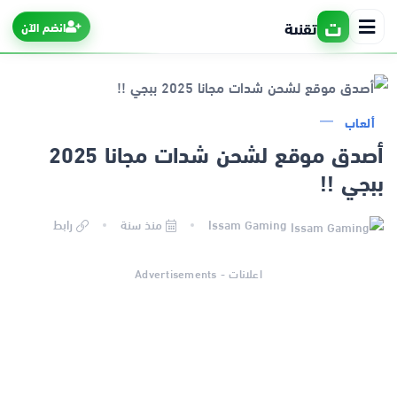
ت
تقنية
انضم الآن
ألعاب
الرئيسية
أصدق موقع لشحن شدات مجانا 2025
ببجي !!
التطبيقات
Issam Gaming
منذ سنة
رابط
الألعاب
اعلانات - Advertisements
مواقع
ذكاء اصطناعي