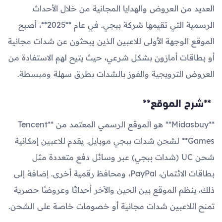
العديد من العروض والهدايا المجانية من خلال الأحداث
الرسمية التي تقيمها شركة ببجي. في عام **2025**، أصبح
الموقع الوجهة الأولى للاعبين الذين يبحثون عن شدات مجانية
أو بطاقات أمازون بشكل شرعي، حيث يتيح لهم الاستفادة من
العروض الترويجية والفوز بالشدات بطرق سهلة ومبسطة.
**شرح الموقع**
**Midasbuy** هو الموقع الرسمي المعتمد من **Tencent
Games** لشحن شدات ببجي موبايل. يقدم للاعبين إمكانية
شحن UC (شدات ببجي) عبر وسائل دفع متعددة مثل
بطاقات الائتمان، PayPal، ومحافظ رقمية أخرى. إضافة إلى
ذلك، ينظم الموقع بين الحين والآخر أحداثًا وعروضًا حصرية
تمنح اللاعبين شدات مجانية أو خصومات خاصة على الشحن.