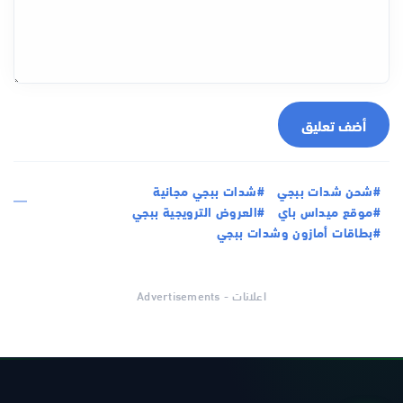
أضف تعليق
#شحن شدات ببجي
#شدات ببجي مجانية
#موقع ميداس باي
#العروض الترويجية ببجي
#بطاقات أمازون وشدات ببجي
اعلانات - Advertisements