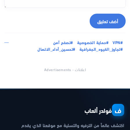
أضف تعليق
#VPN
#حماية الخصوصية
#تصفح آمن
#تجاوز_القيود_الجغرافية
#تحسين_أداء_الاتصال
اعلانات - Advertisements
ف
فولدر ألعاب
اكتشف عالماً من الترفيه والتسلية مع موقعنا الذي يقدم