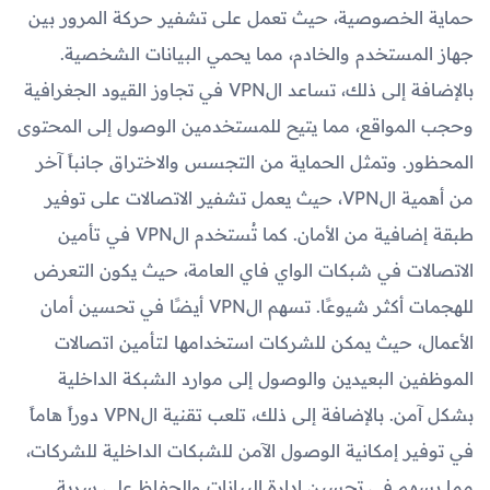
حماية الخصوصية، حيث تعمل على تشفير حركة المرور بين
جهاز المستخدم والخادم، مما يحمي البيانات الشخصية.
بالإضافة إلى ذلك، تساعد الVPN في تجاوز القيود الجغرافية
وحجب المواقع، مما يتيح للمستخدمين الوصول إلى المحتوى
المحظور. وتمثل الحماية من التجسس والاختراق جانباً آخر
من أهمية الVPN، حيث يعمل تشفير الاتصالات على توفير
طبقة إضافية من الأمان. كما تُستخدم الVPN في تأمين
الاتصالات في شبكات الواي فاي العامة، حيث يكون التعرض
للهجمات أكثر شيوعًا. تسهم الVPN أيضًا في تحسين أمان
الأعمال، حيث يمكن للشركات استخدامها لتأمين اتصالات
الموظفين البعيدين والوصول إلى موارد الشبكة الداخلية
بشكل آمن. بالإضافة إلى ذلك، تلعب تقنية الVPN دوراً هاماً
في توفير إمكانية الوصول الآمن للشبكات الداخلية للشركات،
مما يسهم في تحسين إدارة البيانات والحفاظ على سرية