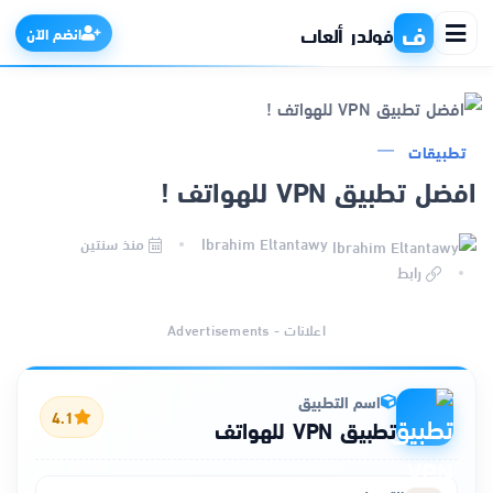
ف
فولدر ألعاب
انضم الآن
تطبيقات
الرئيسية
افضل تطبيق VPN للهواتف !
التطبيقات
Ibrahim Eltantawy
منذ سنتين
رابط
الألعاب
اعلانات - Advertisements
مواقع
اسم التطبيق
ذكاء اصطناعي
4.1
تطبيق VPN للهواتف