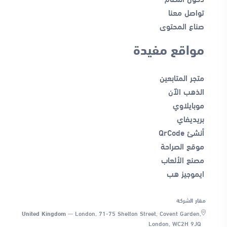
تواصل معنا
صناع المحتوى
مواقع مفيدة
متجر المتابعين
الذهب الآن
موبايلاوي
بريديفاي
أنشئ QrCode
موقع الصراحة
مصنع الألعاب
ايموجيز هب
مقار الشركة
United Kingdom
—
London, 71-75 Shelton Street, Covent Garden,
London, WC2H 9JQ