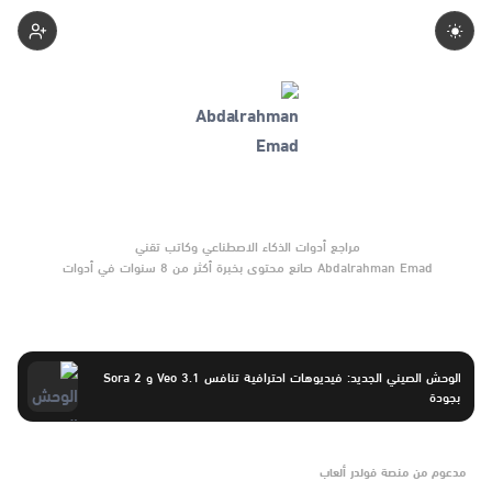
Computerabdo
Abdalrahman Emad صانع محتوى بخبرة أكثر من 8 سنوات في أدوات
الذكاء الاصطناعي والتقنية الناشئة. يركّز على مقارنات واضحة وتوصيات
موثوقة تساعد القرّاء على الاختيار بثقة.
الوحش الصيني الجديد: فيديوهات احترافية تنافس Veo 3.1 و Sora 2
بجودة
مدعوم من منصة فولدر ألعاب