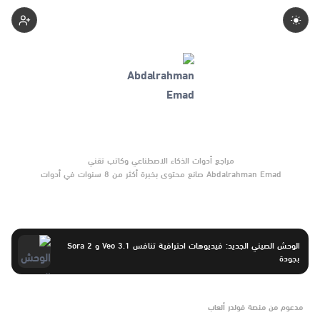
Computerabdo
Abdalrahman Emad صانع محتوى بخبرة أكثر من 8 سنوات في أدوات
الذكاء الاصطناعي والتقنية الناشئة. يركّز على مقارنات واضحة وتوصيات
موثوقة تساعد القرّاء على الاختيار بثقة.
الوحش الصيني الجديد: فيديوهات احترافية تنافس Veo 3.1 و Sora 2
بجودة
مدعوم من منصة فولدر ألعاب