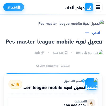
ف
فولدر ألعاب
انضم الآن
ألعاب
الرئيسية
تحميل لعبة Pes master league mobile
التطبيقات
Bondok
منذ سنة
رابط
الألعاب
اعلانات - Advertisements
مواقع
اسم التطبيق
4.1
تحميل لعبة Pes master league mobile
ذكاء اصطناعي
التحميلات
+100,000,000