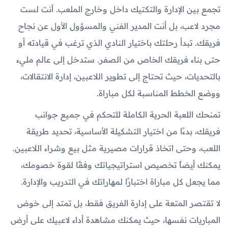
تجمع بين الإدارة والتكتيك داخل وخارج الملعب. أنت لست
مجرد لاعب، بل أنت المدير الفني والمسؤول الأول عن نجاح
فريقك. تبدأ رحلتك باختيار النادي الذي ترغب في قيادته أو
حتى بناء فريقك الخاص من الصفر. ستدخل إلى عالم مليء
بالتحديات، حيث تحتاج إلى تطوير اللاعبين، إدارة الانتقالات،
ووضع الخطط المناسبة لكل مباراة.
تمنحك اللعبة الحرية الكاملة للتحكم في جميع جوانب
فريقك، بدءًا من اختيار التشكيلة الأساسية، تحديد طريقة
اللعب، وحتى اتخاذ قرارات مصيرية مثل بيع وشراء اللاعبين.
يمكنك أيضاً تخصيص استراتيجياتك وفقًا لقوة خصومك،
مما يجعل كل مباراة اختبارًا لمهاراتك في التدريب والإدارة.
لا تقتصر المتعة على إدارة الفريق فقط، بل تمتد إلى خوض
المباريات نفسها، حيث يمكنك مشاهدة أداء لاعبيك على أرض