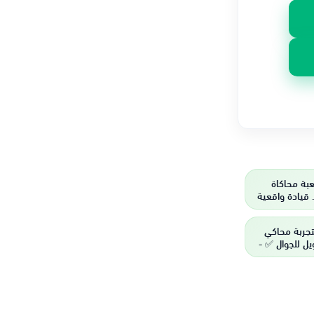
بة محاكاة
قيادة واقعية
ستراتيجي في
 مفتوح
تجربة محاكي
يل للجوال ✅ -
دة بلا حدود!