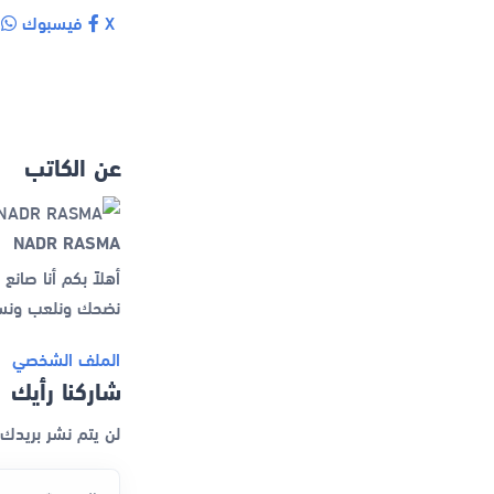
X
فيسبوك
و
عن الكاتب
NADR RASMA
أهلاً بكم أنا صا
نضحك ونلعب ونست
الملف الشخصي
شاركنا رأيك
لن يتم نشر بريدك