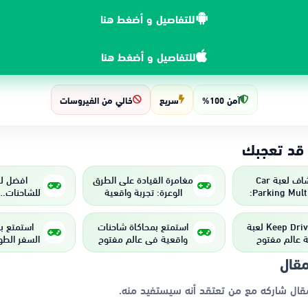
للتفاصيل و أضغط هنا
للتفاصيل و أضغط هنا
آمن 100%
سريع
خالي من الفيروسات
 قد تعجبك
استكشاف لعبة Car
مغامرة القيادة على الطرق
افضل لع
Parking Multiplayer:
الوعرة: تجربة واقعية
للشاحنات… 
قيادة واقعية
لعشاق التحدي والإثارة
وتخطيط ا
عالم
Keep Driving 4x4 لعبة
استمتع بمحاكاة شاحنات
استمتع ب
 عالم مفتوح
واقعية في عالم مفتوح
السفر الطو
مع رسومات مذهلة
حرية القيا
مقال
مقال شاركه مع من تعتقد أنه سيستفيد منه.