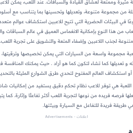
ة مثيرة وممتعة لعشاق القيادة والسباقات. عند اللعب، يمكن للاعبي
ة من مجموعة متنوعة، وتعديلها وتحسينها بما يتناسب مع أسلوب
عًا في البيئات الحضرية التي تتيح للاعبين استكشاف عوالم متعدد
لعاب من هذا النوع بإمكانية الانغماس العميق في عالم السباقات وا
تنوعة لجذب اللاعبين وإضفاء المتعة والتشويق على تجربة اللعب.
عبة مجموعة واسعة من السيارات التي يمكن تخصيصها وترقيتها، م
ه و تعديلها كما تشاء لتكون كما هو أراد . حيث يمكنك المنافسة 
 أو استكشاف العالم المفتوح لتحدي طرق الشوارع المليئة بالتحديا
 اللعبة هي توفر للاعب نظام تحكم دقيق يستفيد من إمكانيات ش
لها فرصه فريده من نوعها لتجربة اللعب أكثر تفاعلًا وإثارة. كما ي
ي طريقة فريدة للتفاعل مع السيارة وبيئتها.
اعلانات - Advertisements
بة