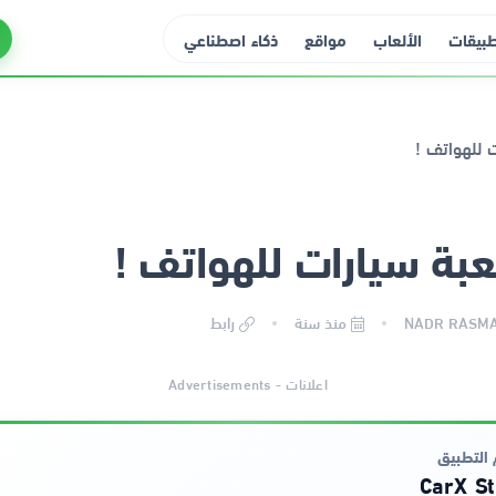
طبيقات
الألعاب
مواقع
ذكاء اصطناعي
بة سيارات للهواتف !
منذ سنة
رابط
اعلانات - Advertisements
التطبيق
CarX St