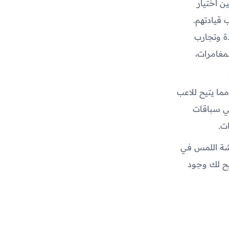
ن اختيار
 قيادتهم.
ة وتجارب
لمغامرات،
ما يتيح للاعب
في سباقات
ت.
اشة اللمس في
تيح لك وجود