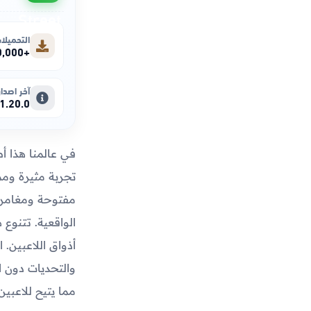
التحميلا
+10,000,000
آخر اصدار
1.20.0
في عالمنا هذا أص
تجربة مثيرة ومم
مفتوحة ومغامرات
الواقعية. تتنوع
أذواق اللاعبين.
والتحديات دون ا
مما يتيح للاعبي