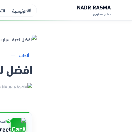
NADR RASMA
الت
الرئيسية
صانع محتوى
الرئيسية
ألعاب
افضل لع
التطبيقات
الألعاب
NADR RASMA
مواقع
ذكاء اصطناعي
اسم 
reet