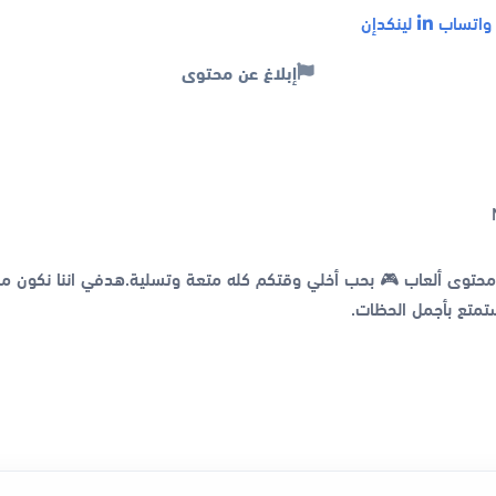
اتساب
لينكدإن
إبلاغ عن محتوى
نع محتوى ألعاب 🎮 بحب أخلي وقتكم كله متعة وتسلية.هدفي اننا نكون 
متع بأجمل الحظات.