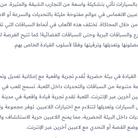
ة بالسيارات تأتي بتشكيلة واسعة من التجارب الشيقة والمثيرة. من
لاعبين الانغماس في عوالم مفتوحة مليئة بالتحديات والسرعة أو الا
 من خلال المحاكاة. تختلف هذه الألعاب في أنماط السباقات التي تق
ع والسباقات البرية وحتى السباقات الفضائية! كما تتيح الفرصة للا
ضلونها وتعديلها وترقيتها وفقًا لأسلوب القيادة الخاص بهم.
القيادة في بيئة حضرية تُقدم تجربة واقعية مع إمكانية تعديل وت
متنوعة من السباقات والتحديات داخل اللعبة. تسمح للعب في ط
ن آخرين عبر الإنترنت. اللعبة تقدم تجربة قيادة واقعية في مدينة 
لسيارات وتعديلها لتتلاءم مع اختيارات اللاعبين. توفر مجموعة 
يات داخل البيئة الحضرية، مما يمنح اللاعبين حرية الاستكشاف وا
ضع القصة أو التحدي مع لاعبين آخرين عبر الإنترنت.