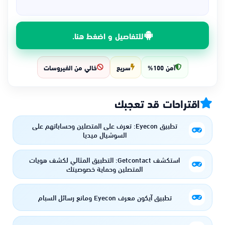
للتفاصيل و اضغط هنا.
آمن 100%
سريع
خالي من الفيروسات
اقتراحات قد تعجبك
تطبيق Eyecon: تعرف على المتصلين وحساباتهم على
السوشيال ميديا
استكشف Getcontact: التطبيق المثالي لكشف هويات
المتصلين وحماية خصوصيتك
تطبيق آيكون معرف Eyecon ومانع رسائل السبام