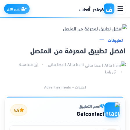
ف
فولدر ألعاب
انضم الآن
تطبيقات
الرئيسية
افضل تطبيق لمعرفة من المتصل
التطبيقات
Atta hani | عطا هانى
منذ سنة
رابط
الألعاب
اعلانات - Advertisements
مواقع
اسم التطبيق
ذكاء اصطناعي
4.5
Getcontact