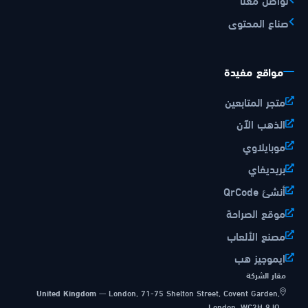
صناع المحتوى
مواقع مفيدة
متجر المتابعين
الذهب الآن
موبايلاوي
بريديفاي
أنشئ QrCode
موقع الصراحة
مصنع الألعاب
ايموجيز هب
مقار الشركة
United Kingdom
—
London, 71-75 Shelton Street, Covent Garden,
London, WC2H 9JQ