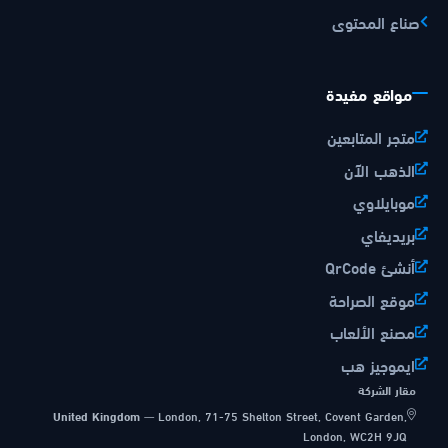
صناع المحتوى
مواقع مفيدة
متجر المتابعين
الذهب الآن
موبايلاوي
بريديفاي
أنشئ QrCode
موقع الصراحة
مصنع الألعاب
ايموجيز هب
مقار الشركة
United Kingdom
—
London, 71-75 Shelton Street, Covent Garden,
London, WC2H 9JQ