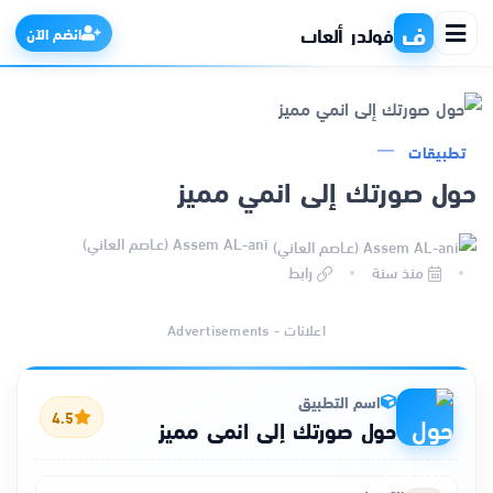
ف
فولدر ألعاب
انضم الآن
تطبيقات
الرئيسية
حول صورتك إلى انمي مميز
التطبيقات
Assem AL-ani (عـاصم العاني)
منذ سنة
رابط
الألعاب
اعلانات - Advertisements
مواقع
اسم التطبيق
ذكاء اصطناعي
4.5
حول صورتك إلى انمي مميز