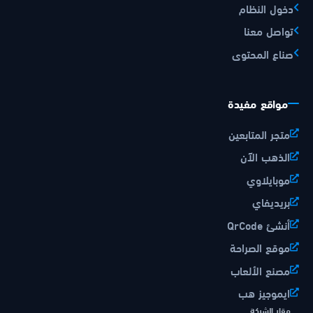
دخول النظام
تواصل معنا
صناع المحتوى
مواقع مفيدة
متجر المتابعين
الذهب الآن
موبايلاوي
بريديفاي
أنشئ QrCode
موقع الصراحة
مصنع الألعاب
ايموجيز هب
مقار الشركة