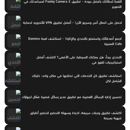
التقط لحظاتك بأفضل جودة - تطبيق Footej Camera 2 لمساعدتك في
التصوير
احصل على اتصال آمن وسريع الآن! - أفضل تطبيق VPN للأندرويد لحماية
اجمع أصدقائك واستمتع بالتحدي والإثارة! - استكشف لعبة Domino
Cafe المميزة
التحدي يبدأ، هل يمكنك السيطرة على الأفعى؟ اكتشف أفضل
استراتيجيات للفوز في
استكشف تطبيق كل الخدمات التي تحتاجها في مكان واحد: دليلك
الشامل لكل
تحسين إدارة الرسائل القصيرة مع تطبيق مدير رسائل قصيرة فعّال لجهازك
اكتشف تطبيق وجبات سريعة، لذيذة وسهلة التحضير لتحضير أطباق
شهية بسرعة