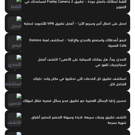
التقط لحظاتك بأفضل جودة - تطبيق Footej Camera 2 لمساعدتك في
التصوير
احصل على اتصال آمن وسريع الآن! - أفضل تطبيق VPN للأندرويد لحماية
اجمع أصدقائك واستمتع بالتحدي والإثارة! - استكشف لعبة Domino
Cafe المميزة
التحدي يبدأ، هل يمكنك السيطرة على الأفعى؟ اكتشف أفضل
استراتيجيات للفوز في
استكشف تطبيق كل الخدمات التي تحتاجها في مكان واحد: دليلك
الشامل لكل
تحسين إدارة الرسائل القصيرة مع تطبيق مدير رسائل قصيرة فعّال لجهازك
اكتشف تطبيق وجبات سريعة، لذيذة وسهلة التحضير لتحضير أطباق
شهية بسرعة