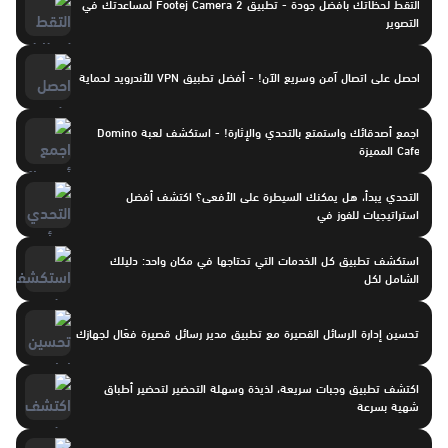
التقط لحظاتك بأفضل جودة - تطبيق Footej Camera 2 لمساعدتك في
التصوير
احصل على اتصال آمن وسريع الآن! - أفضل تطبيق VPN للأندرويد لحماية
اجمع أصدقائك واستمتع بالتحدي والإثارة! - استكشف لعبة Domino
Cafe المميزة
التحدي يبدأ، هل يمكنك السيطرة على الأفعى؟ اكتشف أفضل
استراتيجيات للفوز في
استكشف تطبيق كل الخدمات التي تحتاجها في مكان واحد: دليلك
الشامل لكل
تحسين إدارة الرسائل القصيرة مع تطبيق مدير رسائل قصيرة فعّال لجهازك
اكتشف تطبيق وجبات سريعة، لذيذة وسهلة التحضير لتحضير أطباق
شهية بسرعة