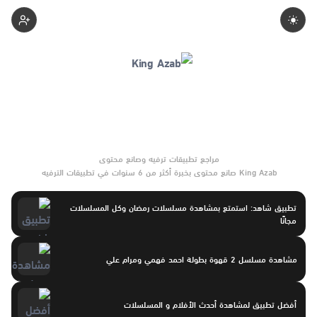
Ahmedmohamedazb
King Azab صانع محتوى بخبرة أكثر من 6 سنوات في تطبيقات الترفيه
ومنصات المشاهدة. يركّز على مقارنات واضحة وتوصيات موثوقة تساعد
القرّاء على الاختيار بثقة.
تطبيق شاهد: استمتع بمشاهدة مسلسلات رمضان وكل المسلسلات
مجانًا
مشاهدة مسلسل 2 قهوة بطولة احمد فهمي ومرام علي
أفضل تطبيق لمشاهدة أحدث الأفلام و المسلسلات