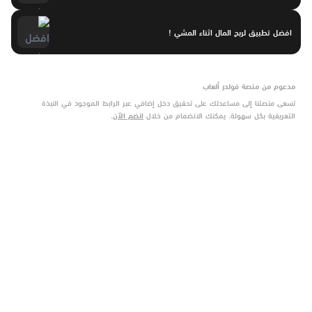
افضل تطبيق لربح المال اثناء المشي !
مدعوم من منصة فولدر ألعاب
تسعى منصتنا إلى مساعدتك على تحقيق دخل إضافي عبر الرابط الموجود في النبذة
التعريفية بكل سهولة. يمكنك الانضمام من خلال
انضم الآن
.