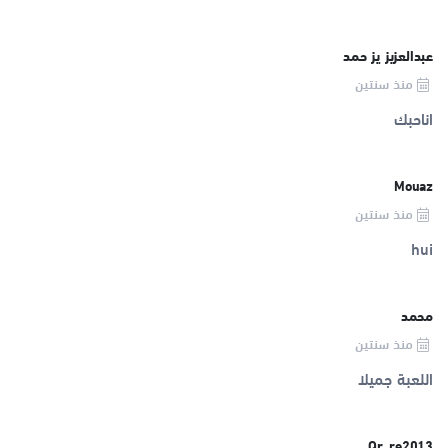
عبدالعزيز يز حمد
منذ سنتين
اناحبك
Mouaz
منذ سنتين
hui
محمد
منذ سنتين
اللعبة جميلا
Qr_re2013