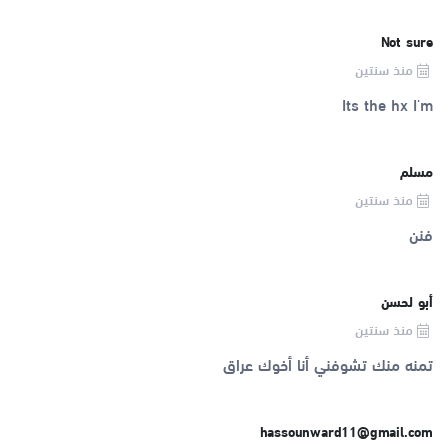
Not sure
منذ سنتين
Its the hx I'm
مسلم
منذ سنتين
فنن
أبو لحسن
منذ سنتين
تمنه منك تشوفني أنا أخوك عراق
hassounward11@gmail.com