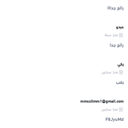
رائع جدااا
عبدو
منذ سنة
رائع جدا
يكي
منذ سنتين
بفب
mmssllmm1@gmail.com
منذ سنتين
F8JyuMd