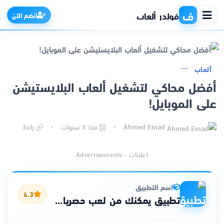
ف
فولدر ألعاب
انضم الآن
ألعاب
الرئيسية
أفضل محاكي لتشغيل ألعاب البلايستيشن
على الموبايل!
التطبيقات
Ahmed Emad
منذ 3 سنوات
رابط
الألعاب
اعلانات - Advertisements
مواقع
ذكاء اصطناعي
اسم التطبيق
4.3
تطبيق يمكنك من لعب حصريات البلايستيشن على هاتفك