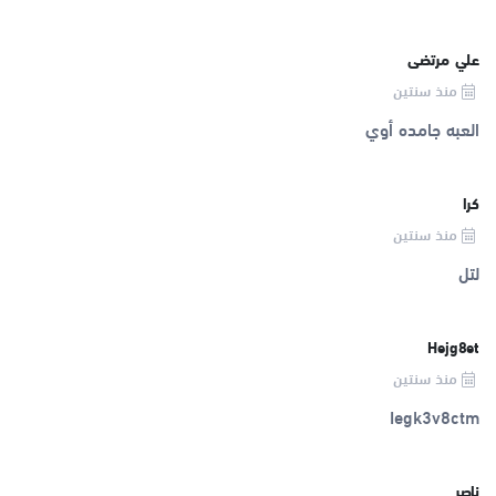
علي مرتضى
منذ سنتين
العبه جامده أوي
كرا
منذ سنتين
لتل
Hejg8et
منذ سنتين
Iegk3v8ctm
ناصر