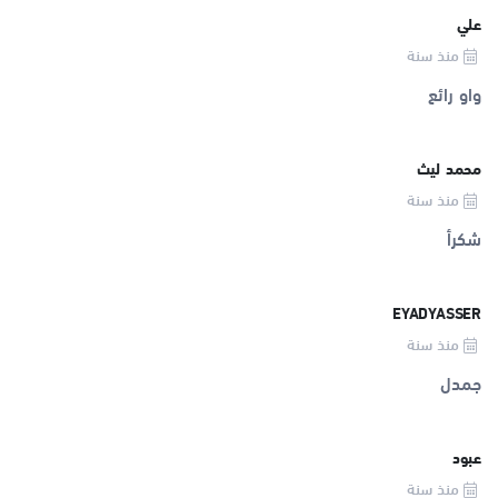
علي
منذ سنة
واو رائع
محمد ليث
منذ سنة
شكرأ
EYADYASSER
منذ سنة
جمدل
عبود
منذ سنة