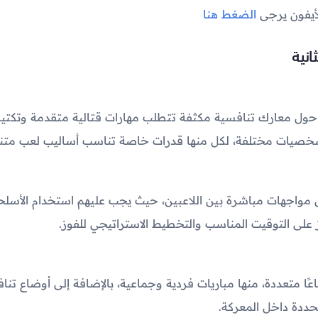
لأيفون يرجى
الضغط هنا
انية
حول معارك تنافسية مكثفة تتطلب مهارات قتالية متقدمة وتكتيكًا عا
 شخصيات مختلفة، لكل منها قدرات خاصة تناسب أساليب لعب متنو
ى مواجهات مباشرة بين اللاعبين، حيث يجب عليهم استخدام الأسلح
يز على التوقيت المناسب والتخطيط الاستراتيجي للفوز.
اعًا متعددة، منها مباريات فردية وجماعية، بالإضافة إلى أوضاع تن
ددة داخل المعركة.