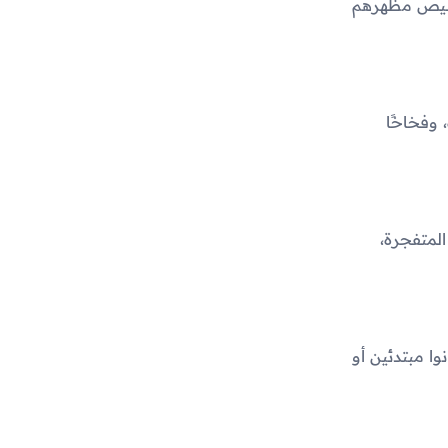
تخصيص مظهرهم
وفخاخًا
لمتفجرة،
وا مبتدئين أو