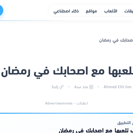
يقات
الألعاب
مواقع
ذكاء اصطناعي
لعبها مع اصحابك في رمضان
Ahmed Elfr3on
منذ سنة
رابط
اعلانات - Advertisements
التطبيق
ب تلعبها مع اصحابك في رمضان