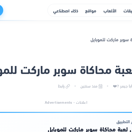
يقات
الألعاب
مواقع
ذكاء اصطناعي
بة محاكاة سوبر ماركت للمو
با جيمر ?❤️
منذ سنتين
رابط
اعلانات - Advertisements
التطبيق
لعبة محاكاة سوبر ماركت للموبايل