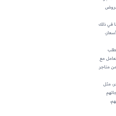
لعروض
ا في ذلك
سعار،
تطلب
تعامل مع
من متاجر
ر، مثل
جاتهم
هم،