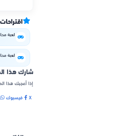
اقتراحات
لعبة محا
لعبة محا
شارك هذا ال
إذا أعجبك هذا ال
X
فيسبوك
و