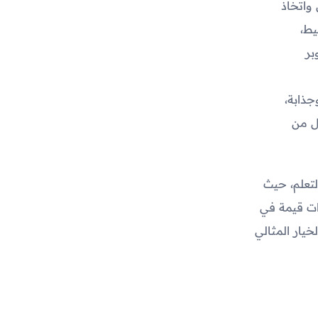
 واتخاذ
يط،
بر
جذابة،
ل من
لتعلم، حيث
ات قيمة في
خيار المثالي