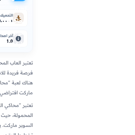
التحميلا
+٥٬٠٠٠
آخر اصدار
1.0
تعتبر العاب المح
فرصة فريدة للاس
هناك لعبة "محاك
ماركت افتراضي.
تعتبر "محاكي ال
المحمولة، حيث ت
السوبر ماركت. ي
تخطيط المتجر، و