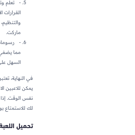
تعلم وت
القرارات ا
والتنظيم، 
ماركت.
رسومات 
مما يضفي و
السهل على 
في النهاية، تعتب
يمكن للاعبين ال
نفس الوقت. إذا ك
لك للاستمتاع بو
تحميل اللعبة