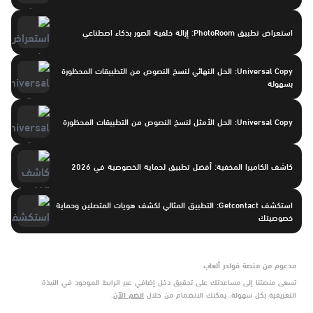
استعراض تطبيق PhotoRoom: إزالة خلفية الصور بذكاء اصطناعي
Universal Copy: الحل النهائي لنسخ النصوص من التطبيقات المحظورة
بسهولة
Universal Copy: الحل الأمثل لنسخ النصوص من التطبيقات المحظورة
كاشف الكاميرا المخفية: أفضل تطبيق لحماية الخصوصية في 2026
استكشف Getcontact: التطبيق المثالي لكشف هويات المتصلين وحماية
خصوصيتك
مدعوم من منصة فولدر ألعاب
تسعى منصتنا إلى مساعدتك على تحقيق دخل إضافي عبر الرابط الموجود في النبذة
التعريفية بكل سهولة. يمكنك الانضمام من خلال
انضم الآن
.