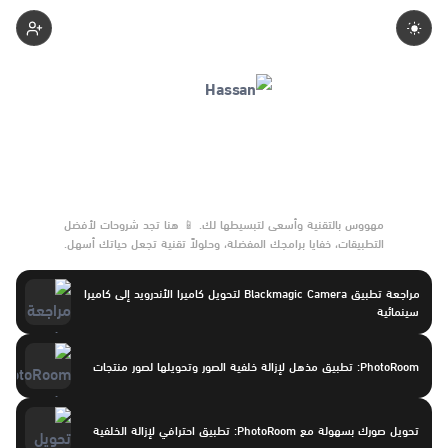
2-Hassan
مهووس بالتقنية وأسعى لتبسيطها لك. 📱 هنا تجد شروحات لأفضل
التطبيقات، خفايا برامجك المفضلة، وحلولاً تقنية تجعل حياتك أسهل.
تابعني لتستفيد من كل جديد في عالم التطبيقات!
مراجعة تطبيق Blackmagic Camera لتحويل كاميرا الأندرويد إلى كاميرا
سينمائية
PhotoRoom: تطبيق مذهل لإزالة خلفية الصور وتحويلها لصور منتجات
تحويل صورك بسهولة مع PhotoRoom: تطبيق احترافي لإزالة الخلفية