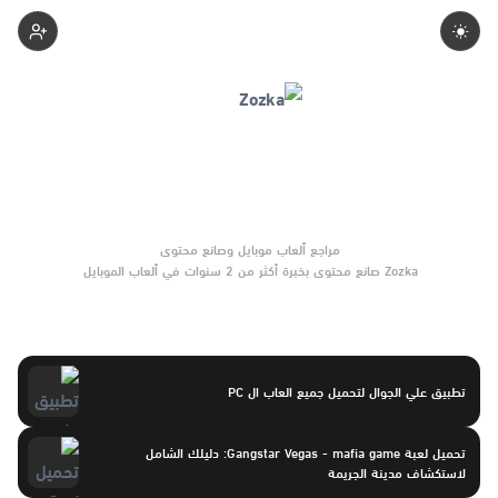
1-Zozka
Zozka صانع محتوى بخبرة أكثر من 2 سنوات في ألعاب الموبايل
والتحديثات وأدوات الألعاب. يركّز على مقارنات واضحة وتوصيات موثوقة
تساعد القرّاء على الاختيار بثقة.
تطبيق علي الجوال لتحميل جميع العاب ال PC
تحميل لعبة Gangstar Vegas - mafia game: دليلك الشامل
لاستكشاف مدينة الجريمة