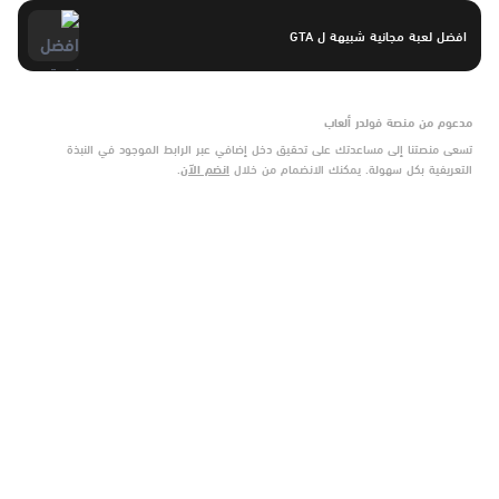
افضل لعبة مجانية شبيهة ل GTA
مدعوم من منصة فولدر ألعاب
تسعى منصتنا إلى مساعدتك على تحقيق دخل إضافي عبر الرابط الموجود في النبذة
التعريفية بكل سهولة. يمكنك الانضمام من خلال
انضم الآن
.