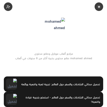
1-Mohamed-Ahmed
mohamed ahmed صانع محتوى بخبرة أكثر من 8 سنوات في ألعاب
الموبايل والتحديثات وأدوات الألعاب. يركّز على مقارنات واضحة وتوصيات
موثوقة تساعد القرّاء على الاختيار بثقة.
تحميل محاكي الشاحنات والسفر حول العالم: تجربة لعبة واقعية ورائعة
تحميل محاكي الشاحنات والسفر حول العالم - استمتع بتجربة قيادة
واقعية!