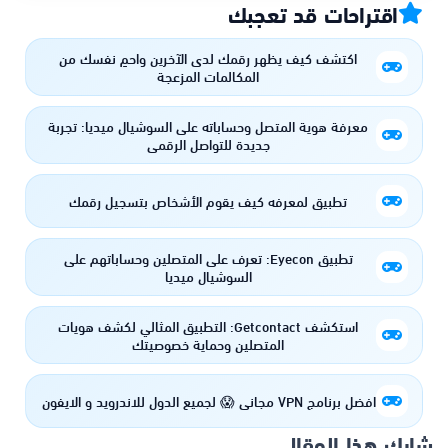
اقتراحات قد تعجبك
اكتشف كيف يظهر رقمك لدى الآخرين واحمِ نفسك من
المكالمات المزعجة
معرفة هوية المتصل وحساباته على السوشيال ميديا: تجربة
جديدة للتواصل الرقمي
تطبيق لمعرفه كيف يقوم الأشخاص بتسجيل رقمك
تطبيق Eyecon: تعرف على المتصلين وحساباتهم على
السوشيال ميديا
استكشف Getcontact: التطبيق المثالي لكشف هويات
المتصلين وحماية خصوصيتك
افضل برنامج VPN مجاني 😱 لجميع الدول للاندرويد و الايفون
شارك هذا المقال