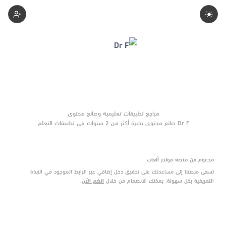
1-Dr
Dr F صانع محتوى بخبرة أكثر من 2 سنوات في تطبيقات التعلم
والأدوات التعليمية. يركّز على مقارنات واضحة وتوصيات موثوقة تساعد
القرّاء على الاختيار بثقة.
مدعوم من منصة فولدر ألعاب
تسعى منصتنا إلى مساعدتك على تحقيق دخل إضافي عبر الرابط الموجود في النبذة
التعريفية بكل سهولة. يمكنك الانضمام من خلال
انضم الآن
.