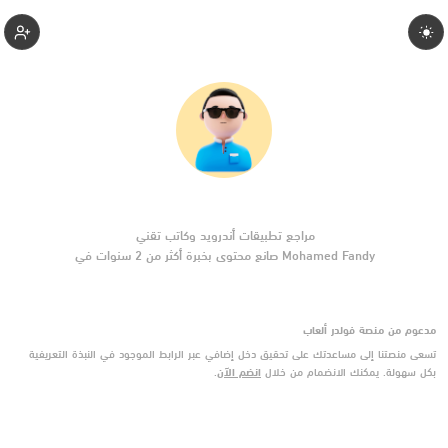
1-Ahmedhanyyy
Mohamed Fandy صانع محتوى بخبرة أكثر من 2 سنوات في
تطبيقات أندرويد وبرامج الموبايل والأدوات الرقمية. يركّز على
مقارنات واضحة وتوصيات موثوقة تساعد القرّاء على الاختيار بثقة.
مدعوم من منصة فولدر ألعاب
تسعى منصتنا إلى مساعدتك على تحقيق دخل إضافي عبر الرابط الموجود في النبذة التعريفية
بكل سهولة. يمكنك الانضمام من خلال
انضم الآن
.