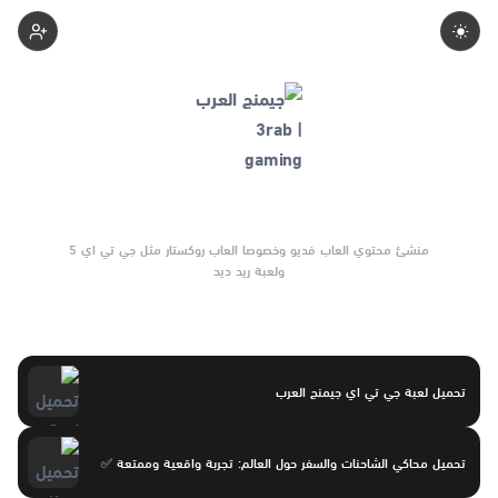
3rab-Gaming
منشئ محتوي العاب فديو وخصوصا العاب روكستار مثل جي تي اي 5
ولعبة ريد ديد
تحميل لعبة جي تي اي جيمنج العرب
تحميل محاكي الشاحنات والسفر حول العالم: تجربة واقعية وممتعة ✅