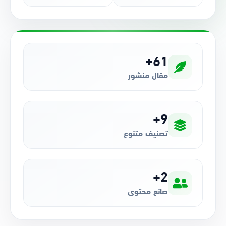
61+
مقال منشور
9+
تصنيف متنوع
2+
صانع محتوى